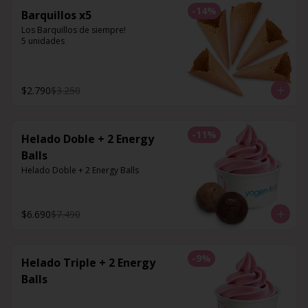
-
14
%
Barquillos x5
Los Barquillos de siempre!

5 unidades
$2.790
$3.250
-
11
%
Helado Doble + 2 Energy
Balls
Helado Doble + 2 Energy Balls
$6.690
$7.490
-
9
%
Helado Triple + 2 Energy
Balls