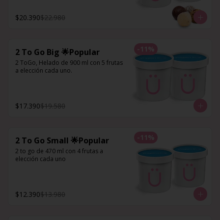
$20.390
$22.980
-
11
%
2 To Go Big 🌟Popular
2 ToGo, Helado de 900 ml con 5 frutas 
a elección cada uno.
$17.390
$19.580
-
11
%
2 To Go Small 🌟Popular
2 to go de 470 ml con 4 frutas a 
elección cada uno
$12.390
$13.980