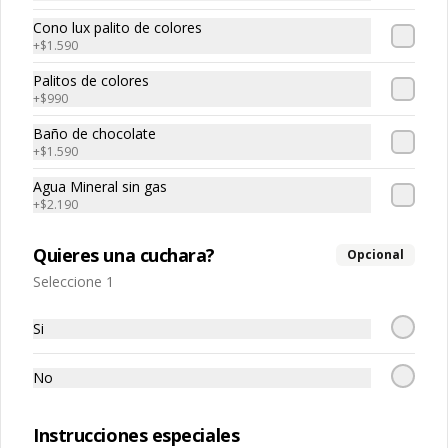
Cono lux palito de colores
+
$1.590
Palitos de colores
+
$990
Baño de chocolate
Conócenos
+
$1.590
Agua Mineral sin gas
Franquicias
+
$2.190
Encuéntranos
Términos y condiciones
Quieres una cuchara?
Opcional
Política de privacidad
Seleccione 1
Redes sociales
Si
Instagram
No
Facebook
Instrucciones especiales