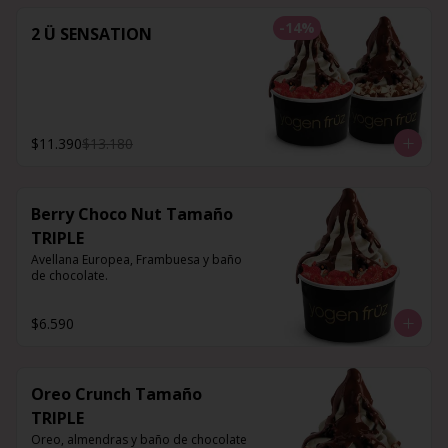
-
14
%
2 Ü SENSATION
$11.390
$13.180
Berry Choco Nut Tamaño
TRIPLE
Avellana Europea, Frambuesa y baño 
de chocolate.
$6.590
Oreo Crunch Tamaño
TRIPLE
Oreo, almendras y baño de chocolate