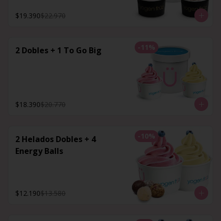
$19.390
$22.970
-
11
%
2 Dobles + 1 To Go Big
$18.390
$20.770
-
10
%
2 Helados Dobles + 4
Energy Balls
$12.190
$13.580