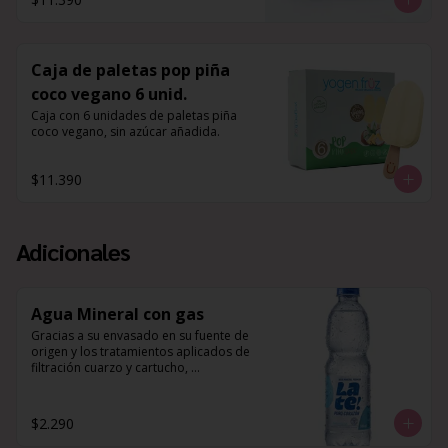
Caja de paletas pop piña
coco vegano 6 unid.
Caja con 6 unidades de paletas piña 
coco vegano, sin azúcar añadida.
$11.390
Adicionales
Agua Mineral con gas
Gracias a su envasado en su fuente de 
origen y los tratamientos aplicados de 
filtración cuarzo y cartucho, 
desinfección UV y ozono, 
complementado a su composición 
mineral natural de Potasio, Magnesio y 
$2.290
Calcio, es que esta agua es perfecta 
para hidratar tu cuerpo, y 