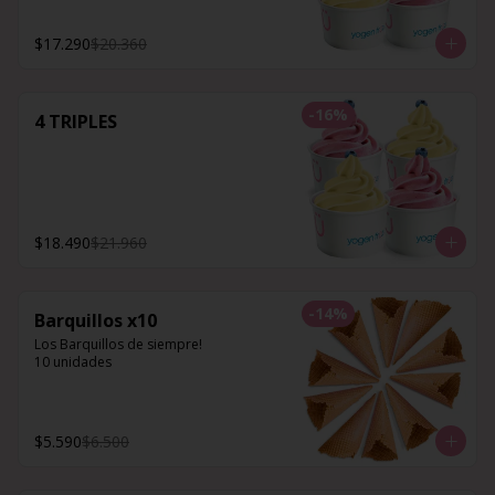
$17.290
$20.360
-
16
%
4 TRIPLES
$18.490
$21.960
-
14
%
Barquillos x10
Los Barquillos de siempre!

10 unidades
$5.590
$6.500