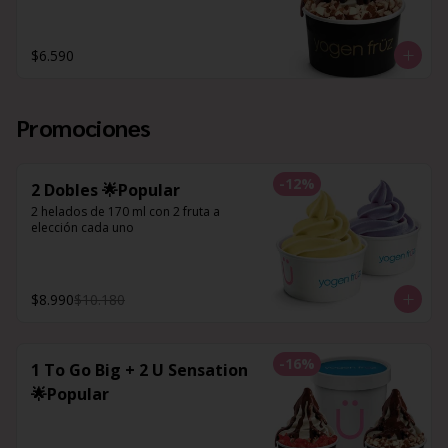
$6.590
Promociones
-
12
%
2 Dobles 🌟Popular
2 helados de 170 ml con 2 fruta a 
elección cada uno
$8.990
$10.180
-
16
%
1 To Go Big + 2 U Sensation
🌟Popular