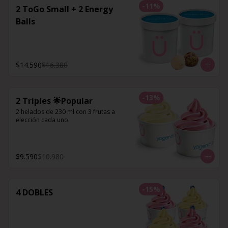
-
11
%
2 ToGo Small + 2 Energy
Balls
$14.590
$16.380
-
13
%
2 Triples 🌟Popular
2 helados de 230 ml con 3 frutas a 
elección cada uno.
$9.590
$10.980
-
15
%
4 DOBLES