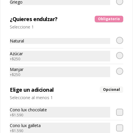
Griego
Energy Ball x4
¿Quieres endulzar?
Obligatorio
Seleccione 1
Natural
$3.400
Azúcar
+
$250
Energy balls x10
Manjar
10 Energy Balls a elección
+
$250
Elige un adicional
Opcional
Seleccione al menos 1
$6.700
Cono lux chocolate
+
$1.590
Cono lux galleta
+
$1.590