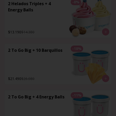
-
8
%
2 Helados Triples + 4
Energy Balls
$13.190
$14.380
-
18
%
2 To Go Big + 10 Barquillos
$21.490
$26.080
-
11
%
2 To Go Big + 4 Energy Balls