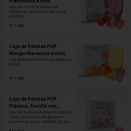
Frambuesa 6 unid.
caja con 6 unid.de paletas de 
frambuesa, sin lactosa y sin azúcar 
añadida
$11.390
Caja de Paletas POP
Mango Maracuya 6 unid.
Caja de Paletas POP Mango Maracuya 
6 unid
$11.390
Caja de Paletas POP
Plátano, frutilla con
extracto de guaraná +
caja con 6 unid.de paletas de plátano, 
frutilla con extracto de guaraná + 
proteína 6 unid.
proteína sin azúcar añadida, 5gr de 
proteína por porción
$11.390