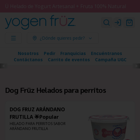
Ü Helado de Yogurt Artesanal + Fruta 100% Natural
Login
¿Dónde quieres pedir?
Nosotros
Pedir
Franquicias
Encuéntranos
Contáctanos
Carrito de eventos
Campaña UGC
Dog Früz Helados para perritos
DOG FRUZ ARÁNDANO
FRUTILLA 🌟Popular
HELADO PARA PERRITOS SABOR 
ARÁNDANO FRUTILLA