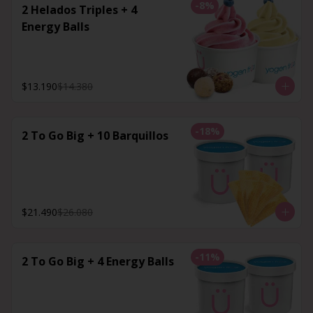
-
8
%
2 Helados Triples + 4
Energy Balls
$13.190
$14.380
-
18
%
2 To Go Big + 10 Barquillos
$21.490
$26.080
-
11
%
2 To Go Big + 4 Energy Balls