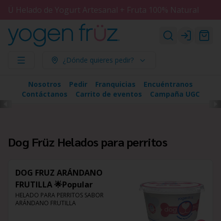
Ü Helado de Yogurt Artesanal + Fruta 100% Natural
Login
¿Dónde quieres pedir?
Nosotros
Pedir
Franquicias
Encuéntranos
Contáctanos
Carrito de eventos
Campaña UGC
Dog Früz Helados para perritos
DOG FRUZ ARÁNDANO
FRUTILLA 🌟Popular
HELADO PARA PERRITOS SABOR 
ARÁNDANO FRUTILLA