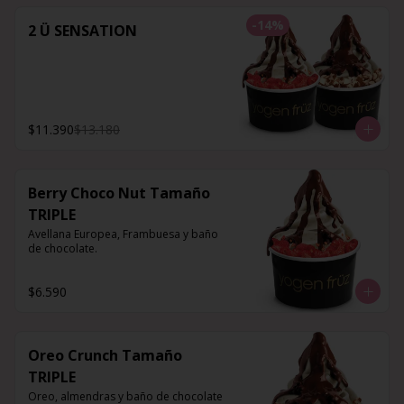
-
14
%
2 Ü SENSATION
$11.390
$13.180
Berry Choco Nut Tamaño
TRIPLE
Avellana Europea, Frambuesa y baño 
de chocolate.
$6.590
Oreo Crunch Tamaño
TRIPLE
Oreo, almendras y baño de chocolate