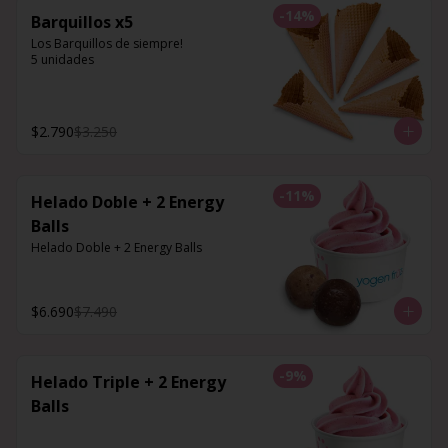
-
14
%
Barquillos x5
Los Barquillos de siempre!

5 unidades
$2.790
$3.250
-
11
%
Helado Doble + 2 Energy
Balls
Helado Doble + 2 Energy Balls
$6.690
$7.490
-
9
%
Helado Triple + 2 Energy
Balls