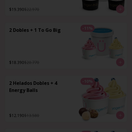
$19.390
$22.970
-
11
%
2 Dobles + 1 To Go Big
$18.390
$20.770
-
10
%
2 Helados Dobles + 4
Energy Balls
$12.190
$13.580