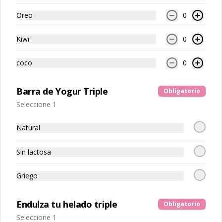
Oreo
0
Energy Ball x4
Kiwi
0
coco
0
$3.400
Barra de Yogur Triple
Obligatorio
Seleccione 1
Energy balls x10
10 Energy Balls a elección
Natural
Sin lactosa
$6.700
Griego
Endulza tu helado triple
Obligatorio
Seleccione 1