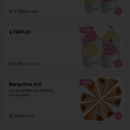
$17.290
$20.360
-
16
%
4 TRIPLES
$18.490
$21.960
-
14
%
Barquillos x10
Los Barquillos de siempre!

10 unidades
$5.590
$6.500