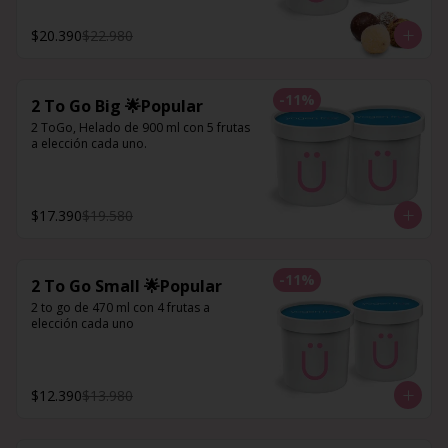
$20.390
$22.980
-
11
%
2 To Go Big 🌟Popular
2 ToGo, Helado de 900 ml con 5 frutas 
a elección cada uno.
$17.390
$19.580
-
11
%
2 To Go Small 🌟Popular
2 to go de 470 ml con 4 frutas a 
elección cada uno
$12.390
$13.980