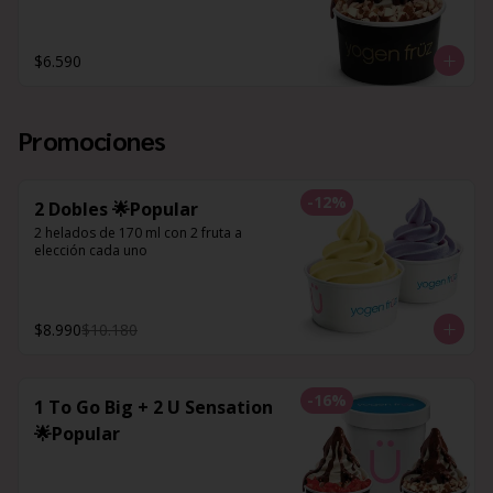
$6.590
Promociones
-
12
%
2 Dobles 🌟Popular
2 helados de 170 ml con 2 fruta a 
elección cada uno
$8.990
$10.180
-
16
%
1 To Go Big + 2 U Sensation
🌟Popular