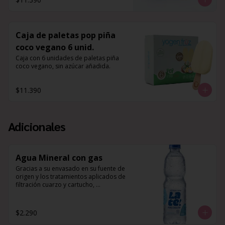
Caja de paletas pop piña
coco vegano 6 unid.
Caja con 6 unidades de paletas piña 
coco vegano, sin azúcar añadida.
$11.390
Adicionales
Agua Mineral con gas
Gracias a su envasado en su fuente de 
origen y los tratamientos aplicados de 
filtración cuarzo y cartucho, 
desinfección UV y ozono, 
complementado a su composición 
mineral natural de Potasio, Magnesio y 
$2.290
Calcio, es que esta agua es perfecta 
para hidratar tu cuerpo, y 