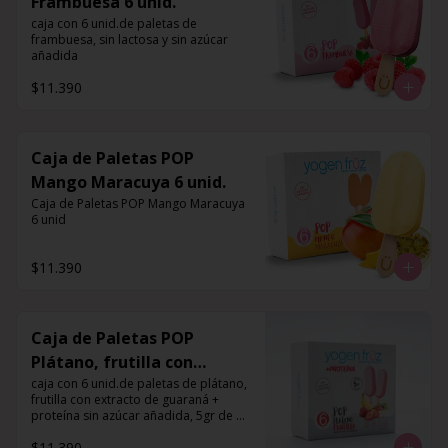
Frambuesa 6 unid.
caja con 6 unid.de paletas de 
frambuesa, sin lactosa y sin azúcar 
añadida
$11.390
Caja de Paletas POP
Mango Maracuya 6 unid.
Caja de Paletas POP Mango Maracuya 
6 unid
$11.390
Caja de Paletas POP
Plátano, frutilla con
extracto de guaraná +
caja con 6 unid.de paletas de plátano, 
frutilla con extracto de guaraná + 
proteína 6 unid.
proteína sin azúcar añadida, 5gr de 
proteína por porción
$11.390