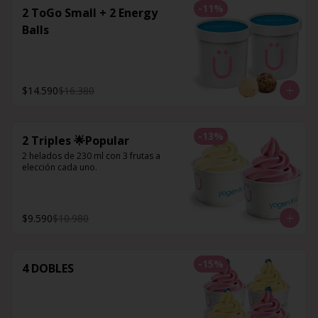
-
11
%
2 ToGo Small + 2 Energy
Balls
$14.590
$16.380
-
13
%
2 Triples 🌟Popular
2 helados de 230 ml con 3 frutas a 
elección cada uno.
$9.590
$10.980
-
15
%
4 DOBLES