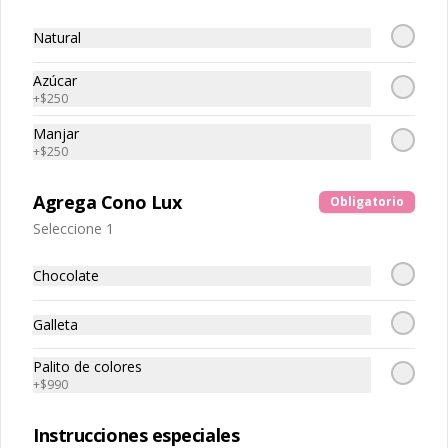
Natural
Azúcar
+
$250
Manjar
Conócenos
+
$250
Franquicias
Agrega Cono Lux
Obligatorio
Encuéntranos
Seleccione 1
Términos y condiciones
Chocolate
Política de privacidad
Redes sociales
Galleta
Palito de colores
Instagram
+
$990
Facebook
Instrucciones especiales