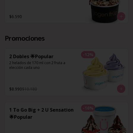
$6.590
Promociones
-
12
%
2 Dobles 🌟Popular
2 helados de 170 ml con 2 fruta a 
elección cada uno
$8.990
$10.180
-
16
%
1 To Go Big + 2 U Sensation
🌟Popular