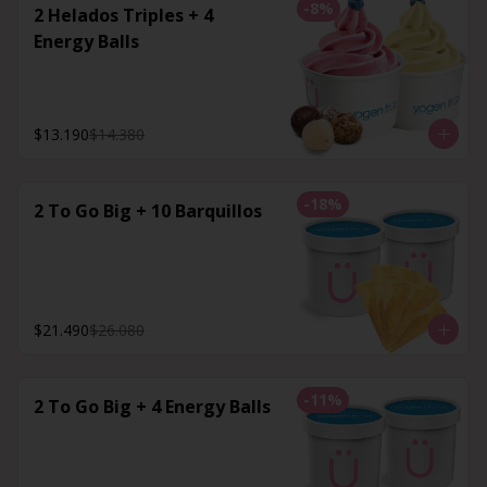
-
8
%
2 Helados Triples + 4
Energy Balls
$13.190
$14.380
-
18
%
2 To Go Big + 10 Barquillos
$21.490
$26.080
-
11
%
2 To Go Big + 4 Energy Balls