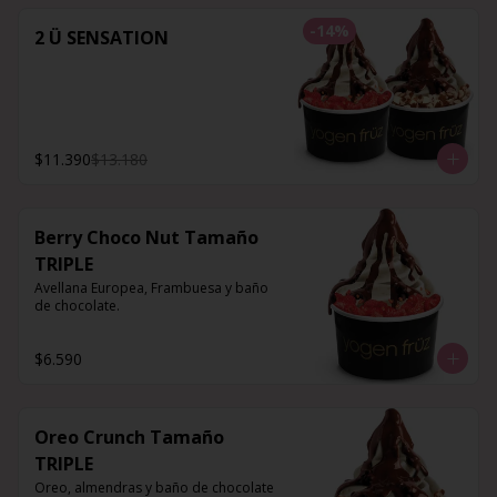
-
14
%
2 Ü SENSATION
$11.390
$13.180
Berry Choco Nut Tamaño
TRIPLE
Avellana Europea, Frambuesa y baño 
de chocolate.
$6.590
Oreo Crunch Tamaño
TRIPLE
Oreo, almendras y baño de chocolate