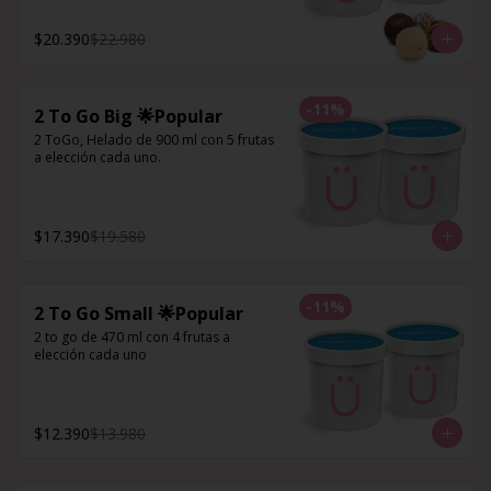
$20.390
$22.980
-
11
%
2 To Go Big 🌟Popular
2 ToGo, Helado de 900 ml con 5 frutas 
a elección cada uno.
$17.390
$19.580
-
11
%
2 To Go Small 🌟Popular
2 to go de 470 ml con 4 frutas a 
elección cada uno
$12.390
$13.980