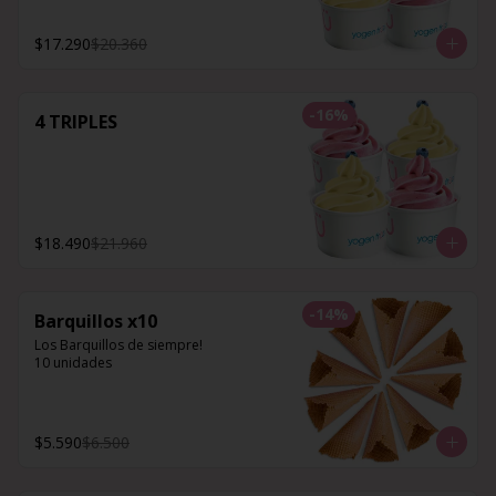
$17.290
$20.360
-
16
%
4 TRIPLES
$18.490
$21.960
-
14
%
Barquillos x10
Los Barquillos de siempre!

10 unidades
$5.590
$6.500