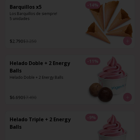
-
14
%
Barquillos x5
Los Barquillos de siempre!

5 unidades
$2.790
$3.250
-
11
%
Helado Doble + 2 Energy
Balls
Helado Doble + 2 Energy Balls
$6.690
$7.490
-
9
%
Helado Triple + 2 Energy
Balls