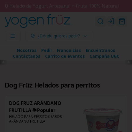
Ü Helado de Yogurt Artesanal + Fruta 100% Natural
Login
¿Dónde quieres pedir?
Nosotros
Pedir
Franquicias
Encuéntranos
Contáctanos
Carrito de eventos
Campaña UGC
Dog Früz Helados para perritos
DOG FRUZ ARÁNDANO
FRUTILLA 🌟Popular
HELADO PARA PERRITOS SABOR 
ARÁNDANO FRUTILLA