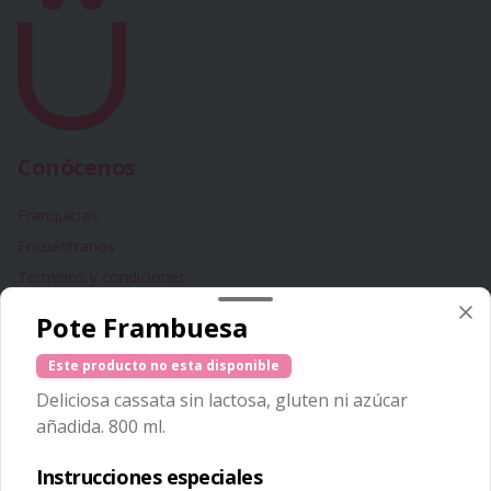
Conócenos
Franquicias
Encuéntranos
Términos y condiciones
Política de privacidad
Pote Frambuesa
Redes sociales
Este producto no esta disponible
Deliciosa cassata sin lactosa, gluten ni azúcar
Instagram
añadida. 800 ml.
Facebook
Instrucciones especiales