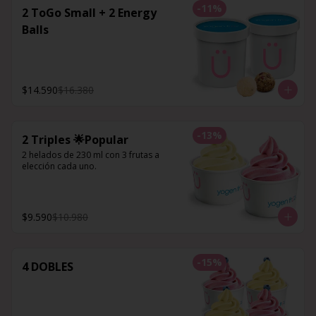
-
11
%
2 ToGo Small + 2 Energy
Balls
$14.590
$16.380
-
13
%
2 Triples 🌟Popular
2 helados de 230 ml con 3 frutas a 
elección cada uno.
$9.590
$10.980
-
15
%
4 DOBLES