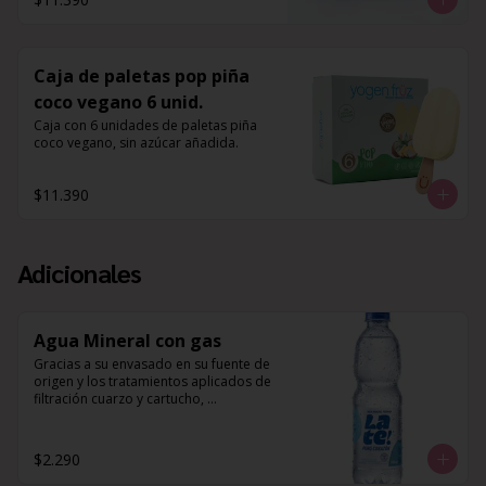
Caja de paletas pop piña
coco vegano 6 unid.
Caja con 6 unidades de paletas piña 
coco vegano, sin azúcar añadida.
$11.390
Adicionales
Agua Mineral con gas
Gracias a su envasado en su fuente de 
origen y los tratamientos aplicados de 
filtración cuarzo y cartucho, 
desinfección UV y ozono, 
complementado a su composición 
mineral natural de Potasio, Magnesio y 
$2.290
Calcio, es que esta agua es perfecta 
para hidratar tu cuerpo, y 