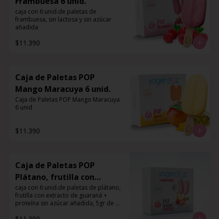
Frambuesa 6 unid.
caja con 6 unid.de paletas de 
frambuesa, sin lactosa y sin azúcar 
añadida
$11.390
Caja de Paletas POP
Mango Maracuya 6 unid.
Caja de Paletas POP Mango Maracuya 
6 unid
$11.390
Caja de Paletas POP
Plátano, frutilla con
extracto de guaraná +
caja con 6 unid.de paletas de plátano, 
frutilla con extracto de guaraná + 
proteína 6 unid.
proteína sin azúcar añadida, 5gr de 
proteína por porción
$11.390