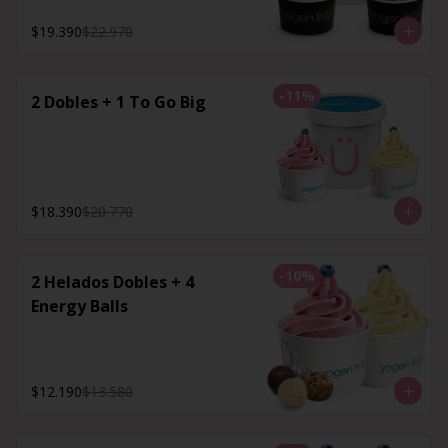
$19.390
$22.970
-
11
%
2 Dobles + 1 To Go Big
$18.390
$20.770
-
10
%
2 Helados Dobles + 4
Energy Balls
$12.190
$13.580