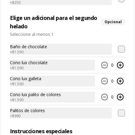
+
$250
Elige un adicional para el segundo
Opcional
helado
Seleccione al menos 1
Conócenos
Baño de chocolate
+
$1.590
Franquicias
Cono lux chocolate
0
Encuéntranos
+
$1.590
Términos y condiciones
Cono lux galleta
0
+
$1.590
Política de privacidad
Cono lux palito de colores
Redes sociales
0
+
$1.590
Palitos de colores
Instagram
+
$990
Facebook
Instrucciones especiales