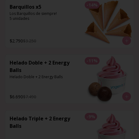
-
14
%
Barquillos x5
Los Barquillos de siempre!

5 unidades
$2.790
$3.250
-
11
%
Helado Doble + 2 Energy
Balls
Helado Doble + 2 Energy Balls
$6.690
$7.490
-
9
%
Helado Triple + 2 Energy
Balls