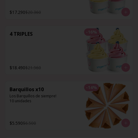
$17.290
$20.360
-
16
%
4 TRIPLES
$18.490
$21.960
-
14
%
Barquillos x10
Los Barquillos de siempre!

10 unidades
$5.590
$6.500