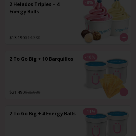
-
8
%
2 Helados Triples + 4
Energy Balls
$13.190
$14.380
-
18
%
2 To Go Big + 10 Barquillos
$21.490
$26.080
-
11
%
2 To Go Big + 4 Energy Balls