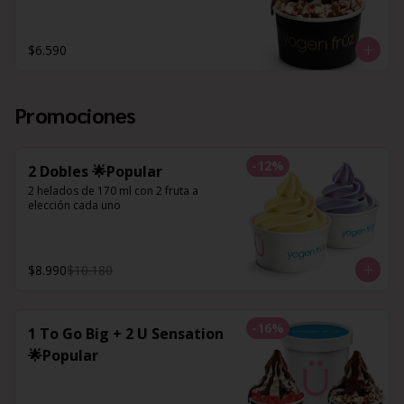
$6.590
Promociones
-
12
%
2 Dobles 🌟Popular
2 helados de 170 ml con 2 fruta a 
elección cada uno
$8.990
$10.180
-
16
%
1 To Go Big + 2 U Sensation
🌟Popular