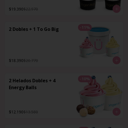
$19.390
$22.970
-
11
%
2 Dobles + 1 To Go Big
$18.390
$20.770
-
10
%
2 Helados Dobles + 4
Energy Balls
$12.190
$13.580