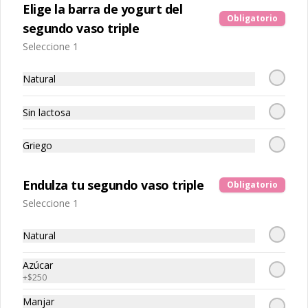
Elige la barra de yogurt del
Obligatorio
segundo vaso triple
Energy Ball x4
Seleccione 1
Natural
$3.400
Sin lactosa
Griego
Energy balls x10
10 Energy Balls a elección
Endulza tu segundo vaso triple
Obligatorio
Seleccione 1
$6.700
Natural
Azúcar
+
$250
Manjar