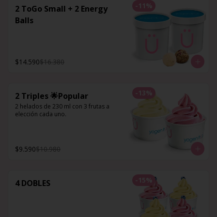
-
11
%
2 ToGo Small + 2 Energy
Balls
$14.590
$16.380
-
13
%
2 Triples 🌟Popular
2 helados de 230 ml con 3 frutas a 
elección cada uno.
$9.590
$10.980
-
15
%
4 DOBLES