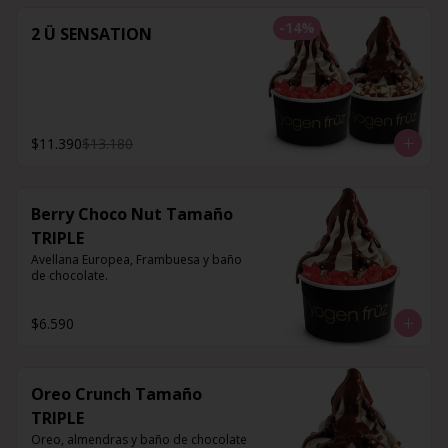
-
14
%
2 Ü SENSATION
$11.390
$13.180
Berry Choco Nut Tamaño
TRIPLE
Avellana Europea, Frambuesa y baño 
de chocolate.
$6.590
Oreo Crunch Tamaño
TRIPLE
Oreo, almendras y baño de chocolate