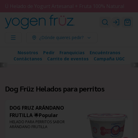
Ü Helado de Yogurt Artesanal + Fruta 100% Natural
Login
¿Dónde quieres pedir?
Nosotros
Pedir
Franquicias
Encuéntranos
Contáctanos
Carrito de eventos
Campaña UGC
Dog Früz Helados para perritos
DOG FRUZ ARÁNDANO
FRUTILLA 🌟Popular
HELADO PARA PERRITOS SABOR 
ARÁNDANO FRUTILLA