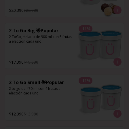
$20.390
$22.980
-
11
%
2 To Go Big 🌟Popular
2 ToGo, Helado de 900 ml con 5 frutas 
a elección cada uno.
$17.390
$19.580
-
11
%
2 To Go Small 🌟Popular
2 to go de 470 ml con 4 frutas a 
elección cada uno
$12.390
$13.980