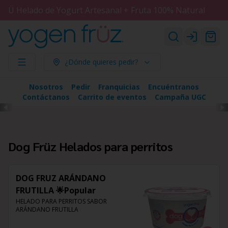
Ü Helado de Yogurt Artesanal + Fruta 100% Natural
Login
¿Dónde quieres pedir?
Nosotros
Pedir
Franquicias
Encuéntranos
Contáctanos
Carrito de eventos
Campaña UGC
Dog Früz Helados para perritos
DOG FRUZ ARÁNDANO
FRUTILLA 🌟Popular
HELADO PARA PERRITOS SABOR 
ARÁNDANO FRUTILLA