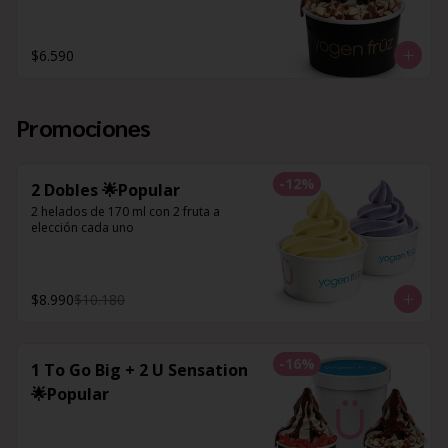
$6.590
Promociones
-
12
%
2 Dobles 🌟Popular
2 helados de 170 ml con 2 fruta a 
elección cada uno
$8.990
$10.180
-
16
%
1 To Go Big + 2 U Sensation
🌟Popular