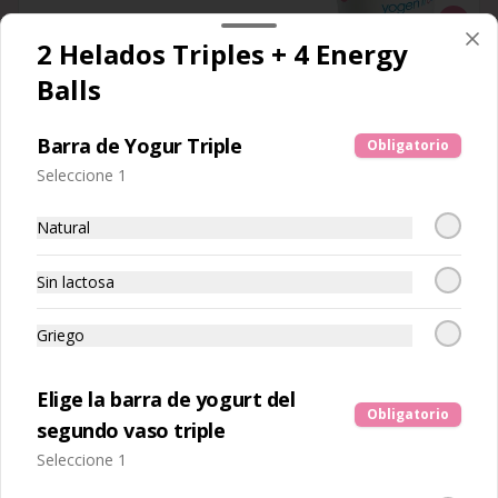
$4.690
2 Helados Triples + 4 Energy
Balls
Tamaño Triple 🌟Popular
Helado de 230 ml. con 3 frutas a 
elección.
Barra de Yogur Triple
Obligatorio
Seleccione 1
$5.490
Natural
Sin lactosa
Yogen to go big 🌟Popular
Helado de 900 ml con 5 frutas a 
Griego
elección.
Elige la barra de yogurt del
Obligatorio
$9.790
segundo vaso triple
Seleccione 1