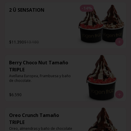
-
14
%
2 Ü SENSATION
$11.390
$13.180
Berry Choco Nut Tamaño
TRIPLE
Avellana Europea, Frambuesa y baño 
de chocolate.
$6.590
Oreo Crunch Tamaño
TRIPLE
Oreo, almendras y baño de chocolate