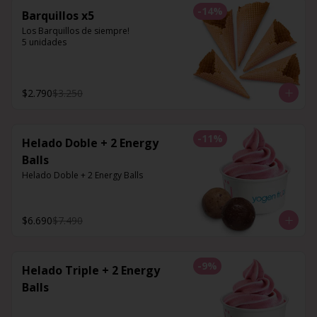
-
14
%
Barquillos x5
Los Barquillos de siempre!

5 unidades
$2.790
$3.250
-
11
%
Helado Doble + 2 Energy
Balls
Helado Doble + 2 Energy Balls
$6.690
$7.490
-
9
%
Helado Triple + 2 Energy
Balls