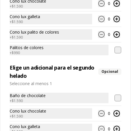
Cono lux chocolate
0
+
$1.590
Energy Ball x4
Cono lux galleta
0
+
$1.590
Cono lux palito de colores
0
+
$1.590
$3.400
Palitos de colores
+
$990
Energy balls x10
Elige un adicional para el segundo
Opcional
10 Energy Balls a elección
helado
Seleccione al menos 1
Baño de chocolate
$6.700
+
$1.590
Cono lux chocolate
0
+
$1.590
Cono lux galleta
0