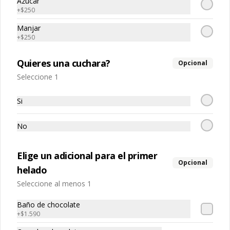
Azúcar
y amigos.

+
$250
EL 100% DE LA UTILIDAD DE NUESTRA 
EMPRESA (SI, EL 100%) SE DONA A 
Manjar
$1.590
FUNDACIONES SOCIALES QUE APOYAN 
+
$250
A LAS PERSONAS MAS VULNERABLES DE 
NUESTRO PAÍS.
Quieres una cuchara?
Opcional
Cono lux palito de colores
Seleccione 1
Si
No
$1.590
Elige un adicional para el primer
Energy Ball x 1
Opcional
helado
Seleccione al menos 1
Baño de chocolate
+
$1.590
$1.200