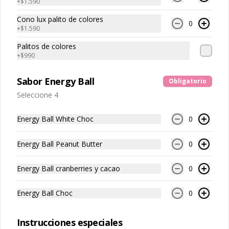
+
$1.590
Cono lux palito de colores
0
+
$1.590
Palitos de colores
+
$990
Conócenos
Sabor Energy Ball
Obligatorio
Seleccione 4
Franquicias
Encuéntranos
Energy Ball White Choc
0
Términos y condiciones
Política de privacidad
Energy Ball Peanut Butter
0
Redes sociales
Energy Ball cranberries y cacao
0
Instagram
Energy Ball Choc
0
Facebook
Instrucciones especiales