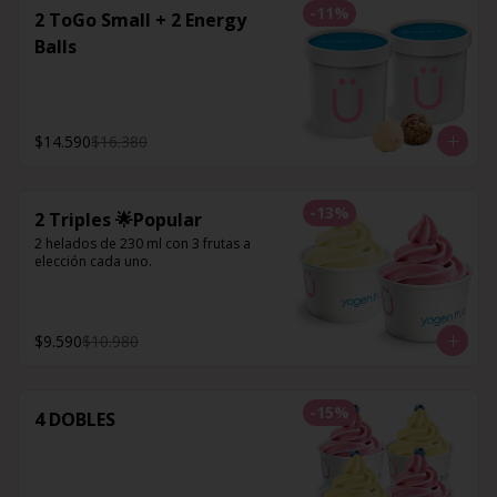
-
11
%
2 ToGo Small + 2 Energy
Balls
$14.590
$16.380
-
13
%
2 Triples 🌟Popular
2 helados de 230 ml con 3 frutas a 
elección cada uno.
$9.590
$10.980
-
15
%
4 DOBLES