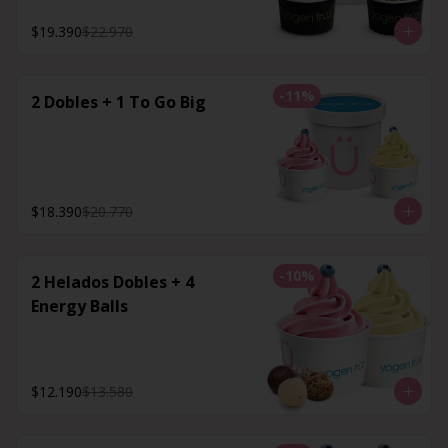
$19.390
$22.970
-
11
%
2 Dobles + 1 To Go Big
$18.390
$20.770
-
10
%
2 Helados Dobles + 4
Energy Balls
$12.190
$13.580