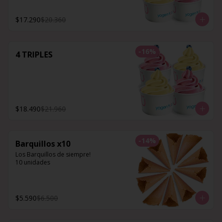
$17.290
$20.360
-
16
%
4 TRIPLES
$18.490
$21.960
-
14
%
Barquillos x10
Los Barquillos de siempre!

10 unidades
$5.590
$6.500