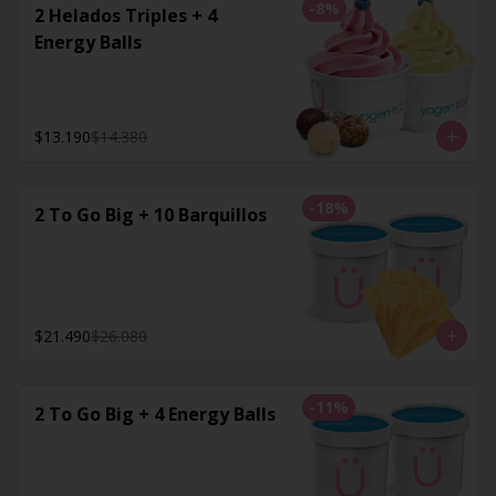
-
8
%
2 Helados Triples + 4
Energy Balls
$13.190
$14.380
-
18
%
2 To Go Big + 10 Barquillos
$21.490
$26.080
-
11
%
2 To Go Big + 4 Energy Balls