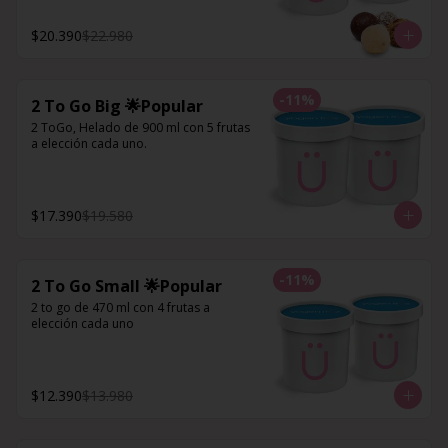
$20.390
$22.980
-
11
%
2 To Go Big 🌟Popular
2 ToGo, Helado de 900 ml con 5 frutas 
a elección cada uno.
$17.390
$19.580
-
11
%
2 To Go Small 🌟Popular
2 to go de 470 ml con 4 frutas a 
elección cada uno
$12.390
$13.980