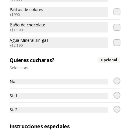
Palitos de colores
+
$990
Baño de chocolate
+
$1.590
Agua Mineral sin gas
Conócenos
+
$2.190
Franquicias
Quieres cucharas?
Opcional
Encuéntranos
Seleccione 1
Términos y condiciones
Política de privacidad
No
Redes sociales
Si, 1
Instagram
Si, 2
Facebook
Instrucciones especiales