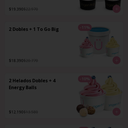
$19.390
$22.970
-
11
%
2 Dobles + 1 To Go Big
$18.390
$20.770
-
10
%
2 Helados Dobles + 4
Energy Balls
$12.190
$13.580