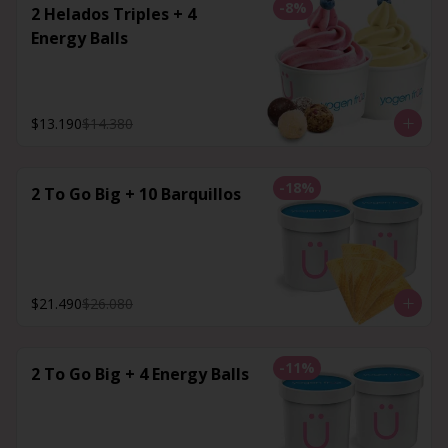
-
8
%
2 Helados Triples + 4
Energy Balls
$13.190
$14.380
-
18
%
2 To Go Big + 10 Barquillos
$21.490
$26.080
-
11
%
2 To Go Big + 4 Energy Balls