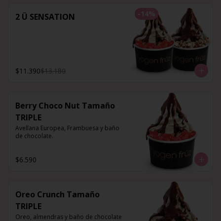
-
14
%
2 Ü SENSATION
$11.390
$13.180
Berry Choco Nut Tamaño
TRIPLE
Avellana Europea, Frambuesa y baño 
de chocolate.
$6.590
Oreo Crunch Tamaño
TRIPLE
Oreo, almendras y baño de chocolate