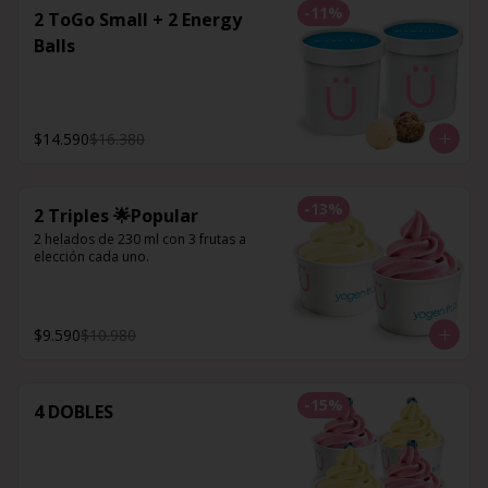
-
11
%
2 ToGo Small + 2 Energy
Balls
$14.590
$16.380
-
13
%
2 Triples 🌟Popular
2 helados de 230 ml con 3 frutas a 
elección cada uno.
$9.590
$10.980
-
15
%
4 DOBLES