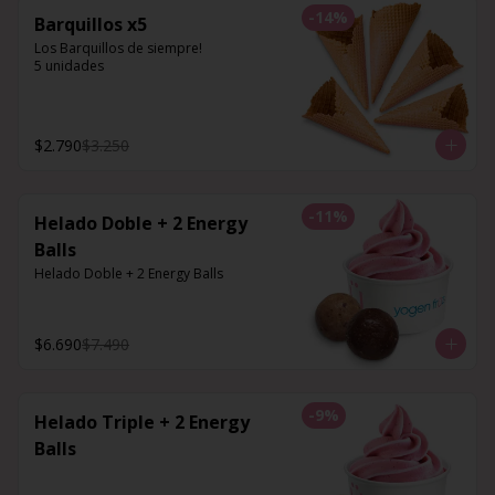
-
14
%
Barquillos x5
Los Barquillos de siempre!

5 unidades
$2.790
$3.250
-
11
%
Helado Doble + 2 Energy
Balls
Helado Doble + 2 Energy Balls
$6.690
$7.490
-
9
%
Helado Triple + 2 Energy
Balls