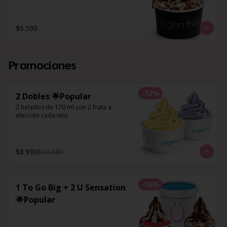
$6.590
Promociones
-
12
%
2 Dobles 🌟Popular
2 helados de 170 ml con 2 fruta a 
elección cada uno
$8.990
$10.180
-
16
%
1 To Go Big + 2 U Sensation
🌟Popular