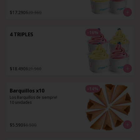
$17.290
$20.360
-
16
%
4 TRIPLES
$18.490
$21.960
-
14
%
Barquillos x10
Los Barquillos de siempre!

10 unidades
$5.590
$6.500