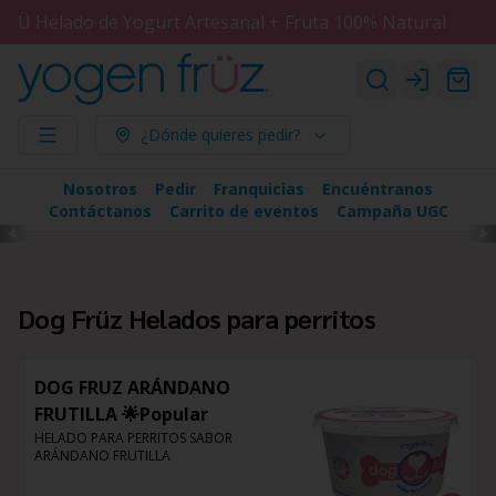
Ü Helado de Yogurt Artesanal + Fruta 100% Natural
Login
¿Dónde quieres pedir?
Nosotros
Pedir
Franquicias
Encuéntranos
Contáctanos
Carrito de eventos
Campaña UGC
Dog Früz Helados para perritos
DOG FRUZ ARÁNDANO
FRUTILLA 🌟Popular
HELADO PARA PERRITOS SABOR 
ARÁNDANO FRUTILLA