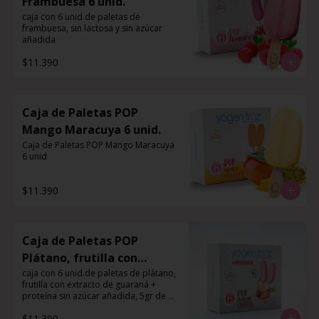
Frambuesa 6 unid.
caja con 6 unid.de paletas de 
frambuesa, sin lactosa y sin azúcar 
añadida
$11.390
Caja de Paletas POP
Mango Maracuya 6 unid.
Caja de Paletas POP Mango Maracuya 
6 unid
$11.390
Caja de Paletas POP
Plátano, frutilla con
extracto de guaraná +
caja con 6 unid.de paletas de plátano, 
frutilla con extracto de guaraná + 
proteína 6 unid.
proteína sin azúcar añadida, 5gr de 
proteína por porción
$11.390