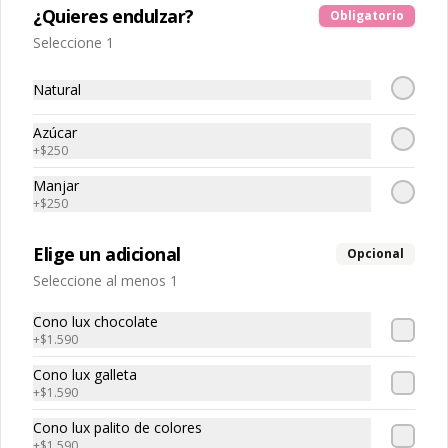
¿Quieres endulzar?
Obligatorio
Seleccione 1
Energy Ball x4
Natural
Azúcar
+
$250
$3.400
Manjar
+
$250
Energy balls x10
Elige un adicional
10 Energy Balls a elección
Opcional
Seleccione al menos 1
Cono lux chocolate
$6.700
+
$1.590
Cono lux galleta
+
$1.590
Cono lux palito de colores
+
$1.590