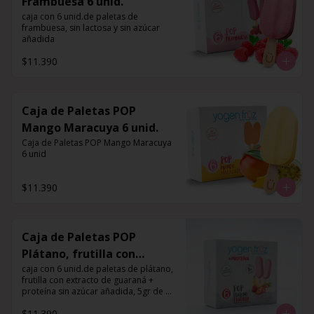
Frambuesa 6 unid.
caja con 6 unid.de paletas de 
frambuesa, sin lactosa y sin azúcar 
añadida
$11.390
Caja de Paletas POP
Mango Maracuya 6 unid.
Caja de Paletas POP Mango Maracuya 
6 unid
$11.390
Caja de Paletas POP
Plátano, frutilla con
extracto de guaraná +
caja con 6 unid.de paletas de plátano, 
frutilla con extracto de guaraná + 
proteína 6 unid.
proteína sin azúcar añadida, 5gr de 
proteína por porción
$11.390