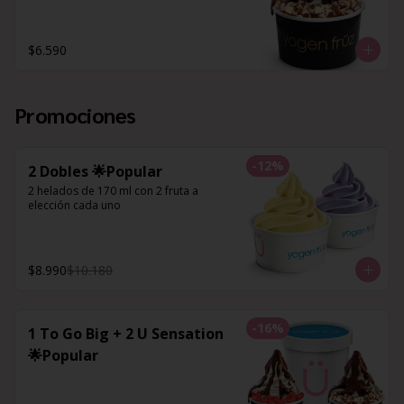
$6.590
Promociones
-
12
%
2 Dobles 🌟Popular
2 helados de 170 ml con 2 fruta a 
elección cada uno
$8.990
$10.180
-
16
%
1 To Go Big + 2 U Sensation
🌟Popular