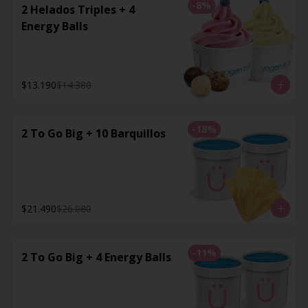
-
8
%
2 Helados Triples + 4
Energy Balls
$13.190
$14.380
-
18
%
2 To Go Big + 10 Barquillos
$21.490
$26.080
-
11
%
2 To Go Big + 4 Energy Balls