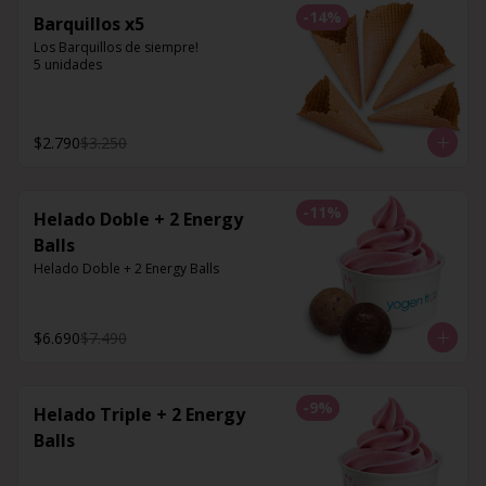
-
14
%
Barquillos x5
Los Barquillos de siempre!

5 unidades
$2.790
$3.250
-
11
%
Helado Doble + 2 Energy
Balls
Helado Doble + 2 Energy Balls
$6.690
$7.490
-
9
%
Helado Triple + 2 Energy
Balls