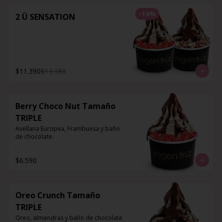
-
14
%
2 Ü SENSATION
$11.390
$13.180
Berry Choco Nut Tamaño
TRIPLE
Avellana Europea, Frambuesa y baño 
de chocolate.
$6.590
Oreo Crunch Tamaño
TRIPLE
Oreo, almendras y baño de chocolate