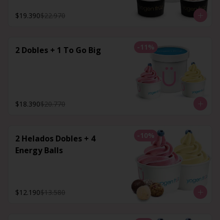
$19.390
$22.970
-
11
%
2 Dobles + 1 To Go Big
$18.390
$20.770
-
10
%
2 Helados Dobles + 4
Energy Balls
$12.190
$13.580