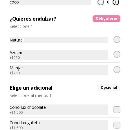
coco
0
Energy Ball x4
¿Quieres endulzar?
Obligatorio
Seleccione 1
Natural
$3.400
Azúcar
+
$250
Energy balls x10
Manjar
10 Energy Balls a elección
+
$250
Elige un adicional
Opcional
Seleccione al menos 1
$6.700
Cono lux chocolate
+
$1.590
Cono lux galleta
+
$1.590