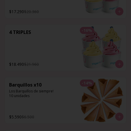
$17.290
$20.360
-
16
%
4 TRIPLES
$18.490
$21.960
-
14
%
Barquillos x10
Los Barquillos de siempre!

10 unidades
$5.590
$6.500