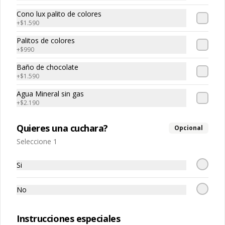
Cono lux palito de colores
+
$1.590
Palitos de colores
+
$990
Baño de chocolate
Conócenos
+
$1.590
Agua Mineral sin gas
Franquicias
+
$2.190
Encuéntranos
Términos y condiciones
Quieres una cuchara?
Opcional
Política de privacidad
Seleccione 1
Redes sociales
Si
Instagram
No
Facebook
Instrucciones especiales