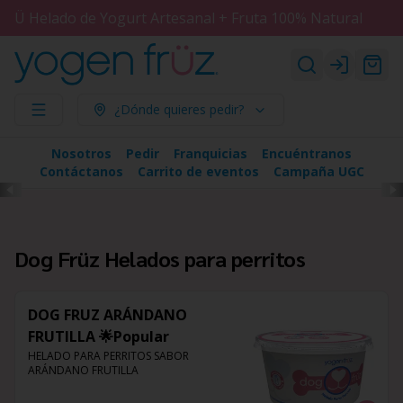
Ü Helado de Yogurt Artesanal + Fruta 100% Natural
Login
¿Dónde quieres pedir?
Nosotros
Pedir
Franquicias
Encuéntranos
Contáctanos
Carrito de eventos
Campaña UGC
Dog Früz Helados para perritos
DOG FRUZ ARÁNDANO
FRUTILLA 🌟Popular
HELADO PARA PERRITOS SABOR 
ARÁNDANO FRUTILLA