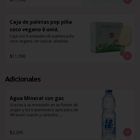
Caja de paletas pop piña
coco vegano 6 unid.
Caja con 6 unidades de paletas piña 
coco vegano, sin azúcar añadida.
$11.390
Adicionales
Agua Mineral con gas
Gracias a su envasado en su fuente de 
origen y los tratamientos aplicados de 
filtración cuarzo y cartucho, 
desinfección UV y ozono, 
complementado a su composición 
mineral natural de Potasio, Magnesio y 
$2.290
Calcio, es que esta agua es perfecta 
para hidratar tu cuerpo, y 