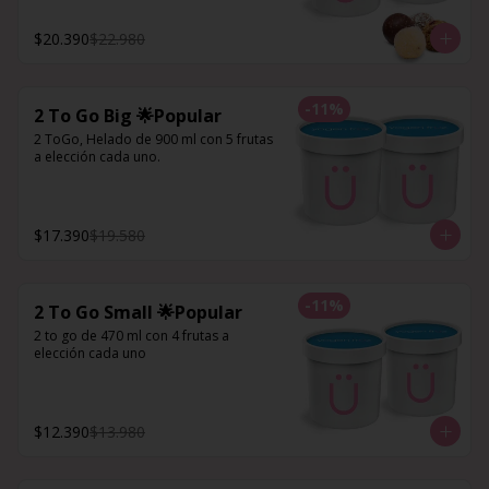
$20.390
$22.980
-
11
%
2 To Go Big 🌟Popular
2 ToGo, Helado de 900 ml con 5 frutas 
a elección cada uno.
$17.390
$19.580
-
11
%
2 To Go Small 🌟Popular
2 to go de 470 ml con 4 frutas a 
elección cada uno
$12.390
$13.980