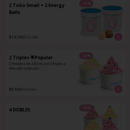
-
11
%
2 ToGo Small + 2 Energy
Balls
$14.590
$16.380
-
13
%
2 Triples 🌟Popular
2 helados de 230 ml con 3 frutas a 
elección cada uno.
$9.590
$10.980
-
15
%
4 DOBLES