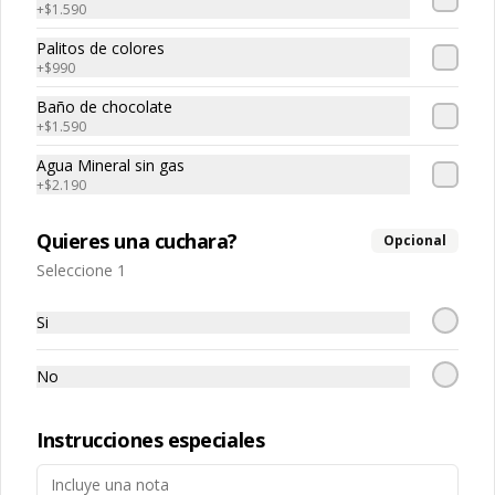
+
$1.590
Palitos de colores
+
$990
Baño de chocolate
Conócenos
+
$1.590
Agua Mineral sin gas
Franquicias
+
$2.190
Encuéntranos
Términos y condiciones
Quieres una cuchara?
Opcional
Política de privacidad
Seleccione 1
Redes sociales
Si
Instagram
No
Facebook
Instrucciones especiales
Mi cuenta