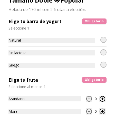
Tamaño Doble 🌟Popular
Ü Helado de Yogurt Artesanal + Fruta 100% Natural
Helado de 170 ml con 2 frutas a elección.
Login
Elige tu barra de yogurt
Obligatorio
Seleccione 1
¿Dónde quieres pedir?
Natural
Nosotros
Pedir
Franquicias
Encuéntranos
Contáctanos
Carrito de eventos
Campaña UGC
Sin lactosa
Yogen Fruz
Tu Yogen de siempre
Griego
Tu Yogen de siempre
Elige tu fruta
Obligatorio
Seleccione al menos 1
Tamaño Doble 🌟Popular
Arandano
0
Helado de 170 ml con 2 frutas a 
elección.
Mora
0