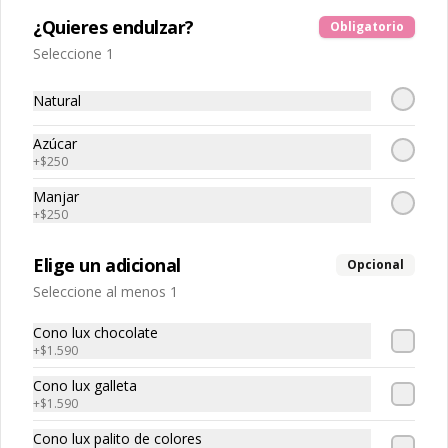
Yogen to go big 🌟Popular
¿Quieres endulzar?
Obligatorio
Helado de 900 ml con 5 frutas a 
elección.
Seleccione 1
Natural
$9.790
Azúcar
+
$250
Yogen to go small 🌟
Manjar
Popular
+
$250
Helado de 470 ml con 4 frutas a 
elección.
Elige un adicional
Opcional
Seleccione al menos 1
$6.990
Cono lux chocolate
+
$1.590
Cono lux galleta
+
$1.590
Cono lux palito de colores