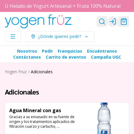
Ü Helado de Yogurt Artesanal + Fruta 100% Natural
Login
¿Dónde quieres pedir?
Nosotros
Pedir
Franquicias
Encuéntranos
Contáctanos
Carrito de eventos
Campaña UGC
Yogen Fruz
Adicionales
Adicionales
Agua Mineral con gas
Gracias a su envasado en su fuente de 
origen y los tratamientos aplicados de 
filtración cuarzo y cartucho, 
desinfección UV y ozono, 