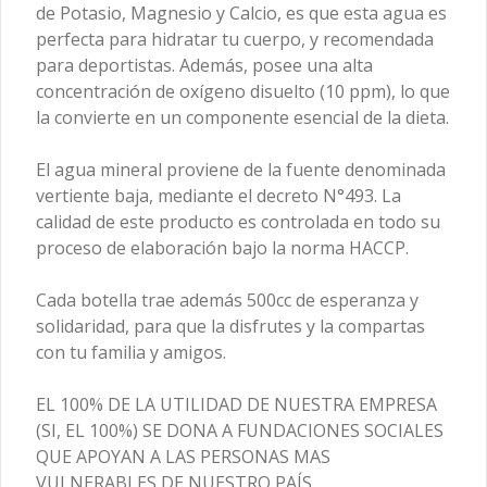
de Potasio, Magnesio y Calcio, es que esta agua es
perfecta para hidratar tu cuerpo, y recomendada
para deportistas. Además, posee una alta
concentración de oxígeno disuelto (10 ppm), lo que
la convierte en un componente esencial de la dieta.
El agua mineral proviene de la fuente denominada
vertiente baja, mediante el decreto N°493. La
calidad de este producto es controlada en todo su
Conócenos
proceso de elaboración bajo la norma HACCP.
Franquicias
Cada botella trae además 500cc de esperanza y
Encuéntranos
solidaridad, para que la disfrutes y la compartas
Términos y condiciones
con tu familia y amigos.
Política de privacidad
EL 100% DE LA UTILIDAD DE NUESTRA EMPRESA
Redes sociales
(SI, EL 100%) SE DONA A FUNDACIONES SOCIALES
QUE APOYAN A LAS PERSONAS MAS
Instagram
VULNERABLES DE NUESTRO PAÍS.