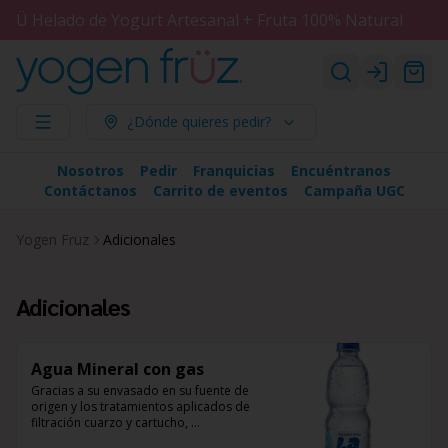
Ü Helado de Yogurt Artesanal + Fruta 100% Natural
Login
¿Dónde quieres pedir?
Nosotros
Pedir
Franquicias
Encuéntranos
Contáctanos
Carrito de eventos
Campaña UGC
Yogen Fruz
Adicionales
Adicionales
Agua Mineral con gas
Gracias a su envasado en su fuente de 
origen y los tratamientos aplicados de 
filtración cuarzo y cartucho, 
desinfección UV y ozono, 