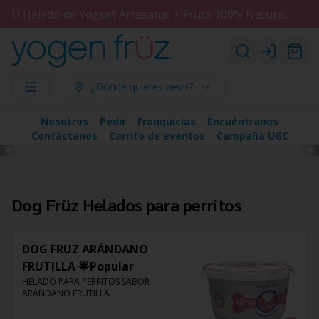
Ü Helado de Yogurt Artesanal + Fruta 100% Natural
Login
¿Dónde quieres pedir?
Nosotros
Pedir
Franquicias
Encuéntranos
Contáctanos
Carrito de eventos
Campaña UGC
Dog Früz Helados para perritos
DOG FRUZ ARÁNDANO
FRUTILLA 🌟Popular
HELADO PARA PERRITOS SABOR 
ARÁNDANO FRUTILLA