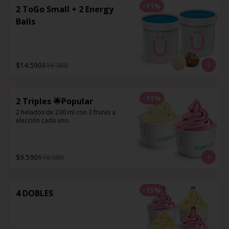
-
11
%
2 ToGo Small + 2 Energy
Balls
$14.590
$16.380
-
13
%
2 Triples 🌟Popular
2 helados de 230 ml con 3 frutas a 
elección cada uno.
$9.590
$10.980
-
15
%
4 DOBLES