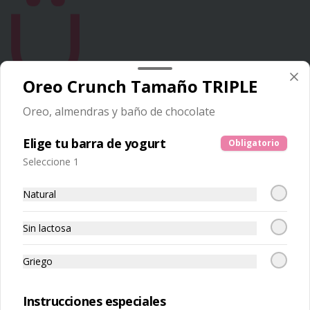
Oreo Crunch Tamaño TRIPLE
Conócenos
Oreo, almendras y baño de chocolate
Franquicias
Elige tu barra de yogurt
Obligatorio
Encuéntranos
Seleccione 1
Términos y condiciones
Política de privacidad
Natural
Redes sociales
Sin lactosa
Instagram
Griego
Facebook
Instrucciones especiales