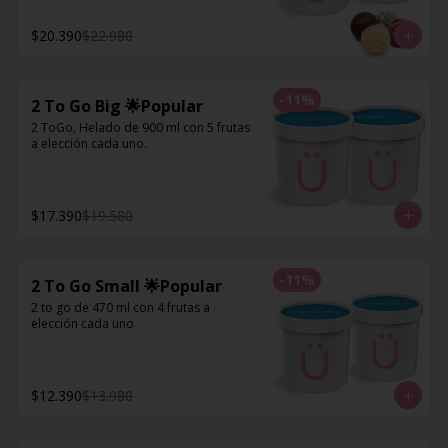
$20.390
$22.980
-
11
%
2 To Go Big 🌟Popular
2 ToGo, Helado de 900 ml con 5 frutas 
a elección cada uno.
$17.390
$19.580
-
11
%
2 To Go Small 🌟Popular
2 to go de 470 ml con 4 frutas a 
elección cada uno
$12.390
$13.980