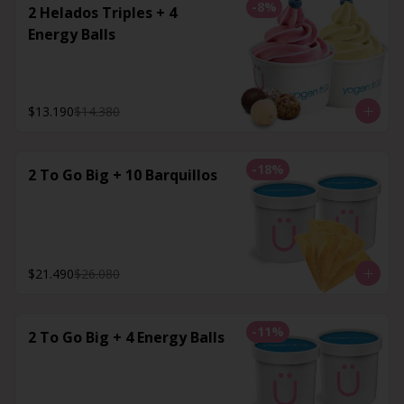
-
8
%
2 Helados Triples + 4
Energy Balls
$13.190
$14.380
-
18
%
2 To Go Big + 10 Barquillos
$21.490
$26.080
-
11
%
2 To Go Big + 4 Energy Balls