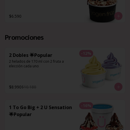
$6.590
Promociones
-
12
%
2 Dobles 🌟Popular
2 helados de 170 ml con 2 fruta a 
elección cada uno
$8.990
$10.180
-
16
%
1 To Go Big + 2 U Sensation
🌟Popular