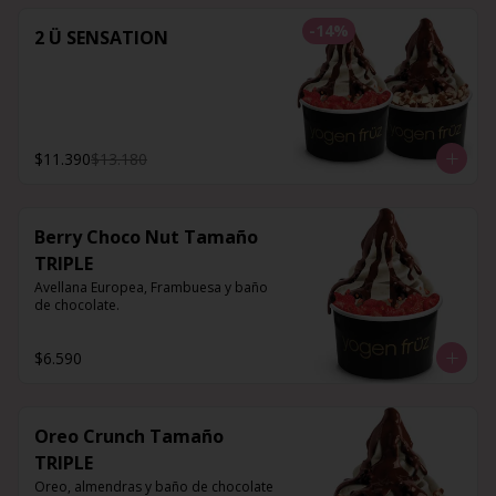
-
14
%
2 Ü SENSATION
$11.390
$13.180
Berry Choco Nut Tamaño
TRIPLE
Avellana Europea, Frambuesa y baño 
de chocolate.
$6.590
Oreo Crunch Tamaño
TRIPLE
Oreo, almendras y baño de chocolate