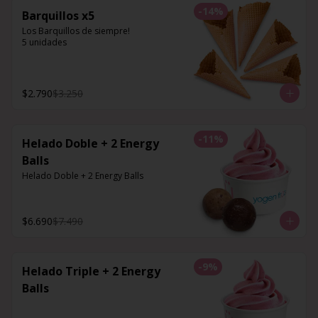
-
14
%
Barquillos x5
Los Barquillos de siempre!

5 unidades
$2.790
$3.250
-
11
%
Helado Doble + 2 Energy
Balls
Helado Doble + 2 Energy Balls
$6.690
$7.490
-
9
%
Helado Triple + 2 Energy
Balls