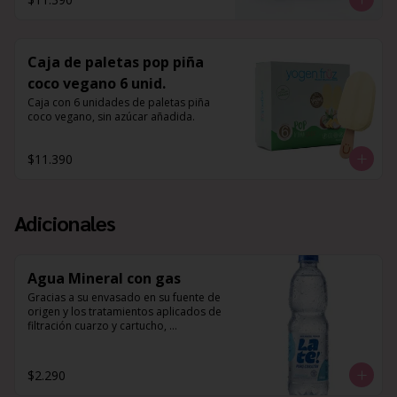
Caja de paletas pop piña
coco vegano 6 unid.
Caja con 6 unidades de paletas piña 
coco vegano, sin azúcar añadida.
$11.390
Adicionales
Agua Mineral con gas
Gracias a su envasado en su fuente de 
origen y los tratamientos aplicados de 
filtración cuarzo y cartucho, 
desinfección UV y ozono, 
complementado a su composición 
mineral natural de Potasio, Magnesio y 
$2.290
Calcio, es que esta agua es perfecta 
para hidratar tu cuerpo, y 