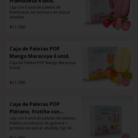
Frambuesa 6 unid.
caja con 6 unid.de paletas de 
frambuesa, sin lactosa y sin azúcar 
añadida
$11.390
Caja de Paletas POP
Mango Maracuya 6 unid.
Caja de Paletas POP Mango Maracuya 
6 unid
$11.390
Caja de Paletas POP
Plátano, frutilla con
extracto de guaraná +
caja con 6 unid.de paletas de plátano, 
frutilla con extracto de guaraná + 
proteína 6 unid.
proteína sin azúcar añadida, 5gr de 
proteína por porción
$11.390