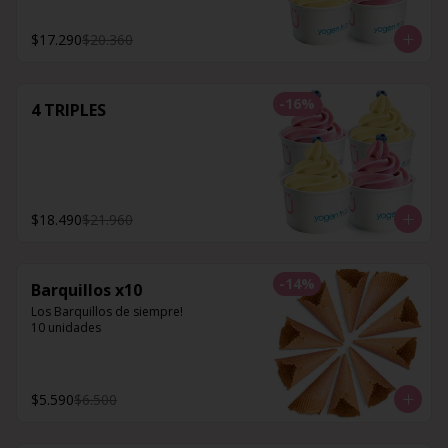
$17.290
$20.360
-
16
%
4 TRIPLES
$18.490
$21.960
-
14
%
Barquillos x10
Los Barquillos de siempre!

10 unidades
$5.590
$6.500