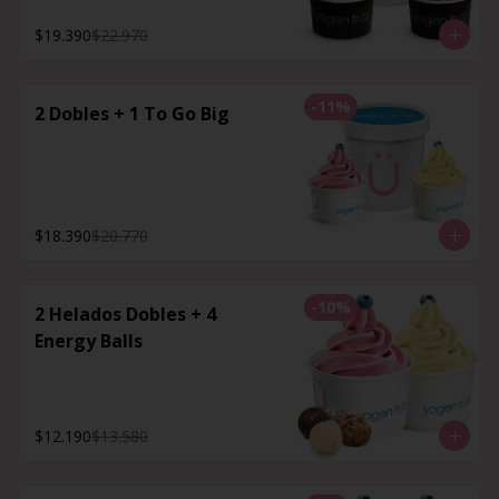
$19.390
$22.970
-
11
%
2 Dobles + 1 To Go Big
$18.390
$20.770
-
10
%
2 Helados Dobles + 4
Energy Balls
$12.190
$13.580