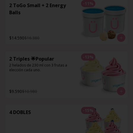
-
11
%
2 ToGo Small + 2 Energy
Balls
$14.590
$16.380
-
13
%
2 Triples 🌟Popular
2 helados de 230 ml con 3 frutas a 
elección cada uno.
$9.590
$10.980
-
15
%
4 DOBLES