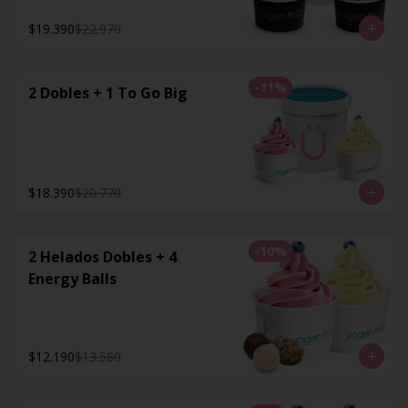
$19.390
$22.970
-
11
%
2 Dobles + 1 To Go Big
$18.390
$20.770
-
10
%
2 Helados Dobles + 4
Energy Balls
$12.190
$13.580