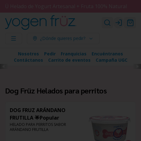
Ü Helado de Yogurt Artesanal + Fruta 100% Natural
Login
¿Dónde quieres pedir?
Nosotros
Pedir
Franquicias
Encuéntranos
Contáctanos
Carrito de eventos
Campaña UGC
Dog Früz Helados para perritos
DOG FRUZ ARÁNDANO
FRUTILLA 🌟Popular
HELADO PARA PERRITOS SABOR 
ARÁNDANO FRUTILLA