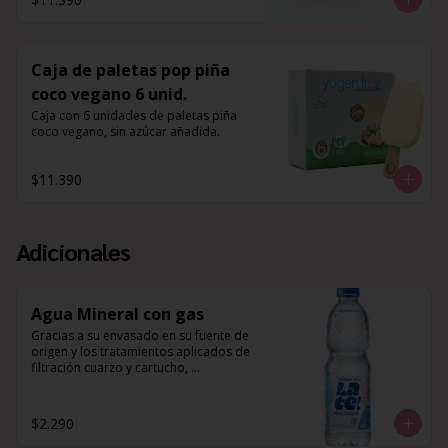
Caja de paletas pop piña
coco vegano 6 unid.
Caja con 6 unidades de paletas piña 
coco vegano, sin azúcar añadida.
$11.390
Adicionales
Agua Mineral con gas
Gracias a su envasado en su fuente de 
origen y los tratamientos aplicados de 
filtración cuarzo y cartucho, 
desinfección UV y ozono, 
complementado a su composición 
mineral natural de Potasio, Magnesio y 
$2.290
Calcio, es que esta agua es perfecta 
para hidratar tu cuerpo, y 