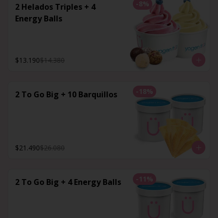
-
8
%
2 Helados Triples + 4
Energy Balls
$13.190
$14.380
-
18
%
2 To Go Big + 10 Barquillos
$21.490
$26.080
-
11
%
2 To Go Big + 4 Energy Balls