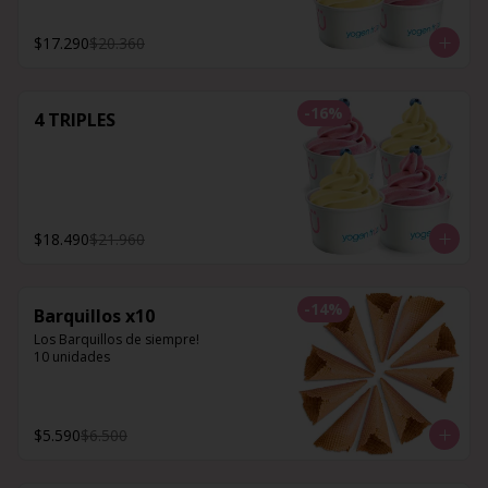
$17.290
$20.360
-
16
%
4 TRIPLES
$18.490
$21.960
-
14
%
Barquillos x10
Los Barquillos de siempre!

10 unidades
$5.590
$6.500