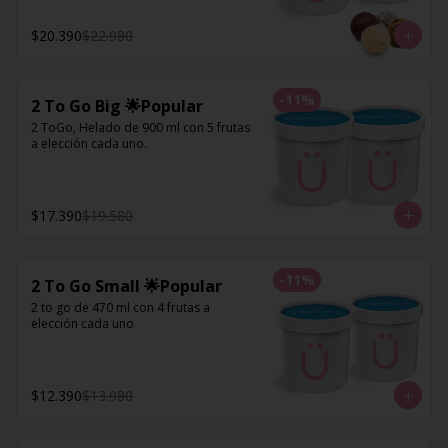
$20.390
$22.980
-
11
%
2 To Go Big 🌟Popular
2 ToGo, Helado de 900 ml con 5 frutas 
a elección cada uno.
$17.390
$19.580
-
11
%
2 To Go Small 🌟Popular
2 to go de 470 ml con 4 frutas a 
elección cada uno
$12.390
$13.980