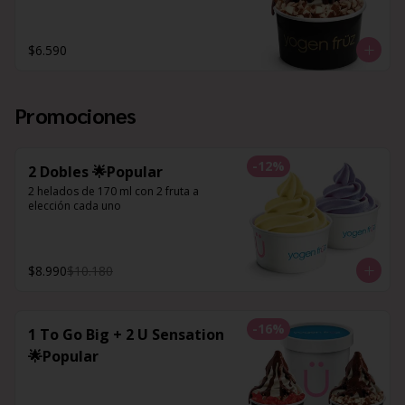
$6.590
Promociones
-
12
%
2 Dobles 🌟Popular
2 helados de 170 ml con 2 fruta a 
elección cada uno
$8.990
$10.180
-
16
%
1 To Go Big + 2 U Sensation
🌟Popular