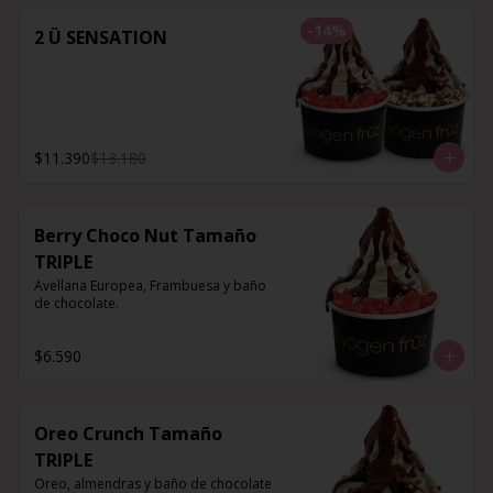
-
14
%
2 Ü SENSATION
$11.390
$13.180
Berry Choco Nut Tamaño
TRIPLE
Avellana Europea, Frambuesa y baño 
de chocolate.
$6.590
Oreo Crunch Tamaño
TRIPLE
Oreo, almendras y baño de chocolate