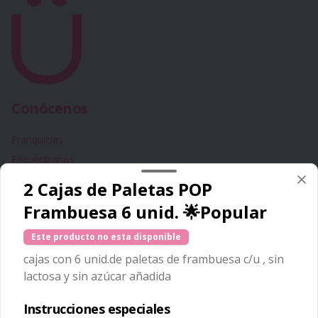
Conócenos
Franquicias
Encuéntranos
Términos y condiciones
2 Cajas de Paletas POP
Política de privacidad
Frambuesa 6 unid. 🌟Popular
Redes sociales
Este producto no esta disponible
cajas con 6 unid.de paletas de frambuesa c/u , sin
Instagram
lactosa y sin azúcar añadida
Facebook
Instrucciones especiales