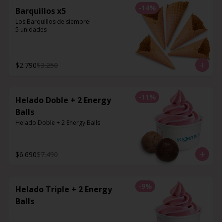
-
14
%
Barquillos x5
Los Barquillos de siempre!

5 unidades
$2.790
$3.250
-
11
%
Helado Doble + 2 Energy
Balls
Helado Doble + 2 Energy Balls
$6.690
$7.490
-
9
%
Helado Triple + 2 Energy
Balls