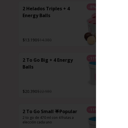
-
8
%
2 Helados Triples + 4
Energy Balls
$13.190
$14.380
-
11
%
2 To Go Big + 4 Energy
Balls
$20.390
$22.980
-
11
%
2 To Go Small 🌟Popular
2 to go de 470 ml con 4 frutas a 
elección cada uno