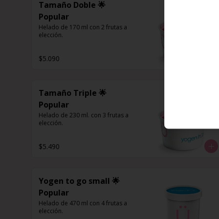
Tamaño Doble 🌟
Popular
Helado de 170 ml con 2 frutas a 
elección.
$5.090
Tamaño Triple 🌟
Popular
Helado de 230 ml. con 3 frutas a 
elección.
$5.490
Yogen to go small 🌟
Popular
Helado de 470 ml con 4 frutas a 
elección.