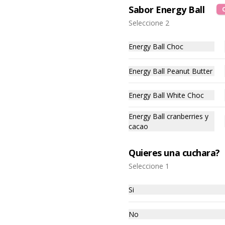
Sabor Energy Ball
-
11
%
Helado Doble + 2 Energy
Seleccione 2
Balls
Helado Doble + 2 Energy Balls
Energy Ball Choc
Energy Ball Peanut Butter
$6.690
$7.490
Energy Ball White Choc
Energy Ball cranberries y
cacao
Quieres una cuchara?
Seleccione 1
Si
No