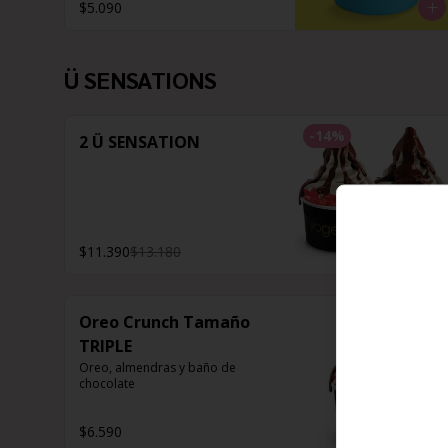
$5.090
Ü SENSATIONS
-
14
%
2 Ü SENSATION
$11.390
$13.180
Oreo Crunch Tamaño
TRIPLE
Oreo, almendras y baño de 
chocolate
$6.590