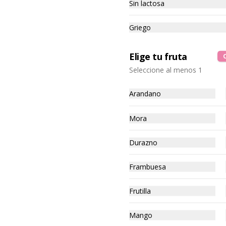
Sin lactosa
Griego
Elige tu fruta
-
16
%
1 To Go Big + 2 U
Seleccione al menos 1
Sensation 🌟Popular
Arandano
$19.390
$22.970
Mora
Durazno
-
10
%
2 Helados Dobles + 4
Energy Balls
Frambuesa
Frutilla
$12.190
$13.580
Mango