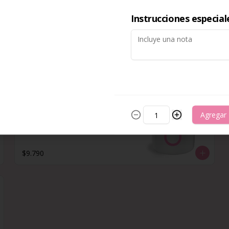
Tamaño Simple
Helado tamaño pequeño con 1 
Instrucciones especial
fruta a elección
$4.690
Yogen to go big 🌟
Popular
Agregar
Helado de 900 ml con 5 frutas a 
elección.
$9.790