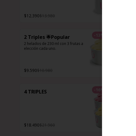
$12.390
$13.980
-
13
%
2 Triples 🌟Popular
2 helados de 230 ml con 3 frutas a 
elección cada uno.
$9.590
$10.980
-
16
%
4 TRIPLES
$18.490
$21.960