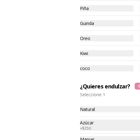
-
18
%
Piña
2 To Go Big + 10
Barquillos
Guinda
Oreo
$21.490
$26.080
Kiwi
-
11
%
2 To Go Big 🌟Popular
coco
2 ToGo, Helado de 900 ml con 5 
frutas a elección cada uno.
¿Quieres endulzar?
Seleccione 1
$17.390
$19.580
Natural
-
11
%
2 ToGo Small + 2 Energy
Azúcar
+
$250
Balls
Manjar