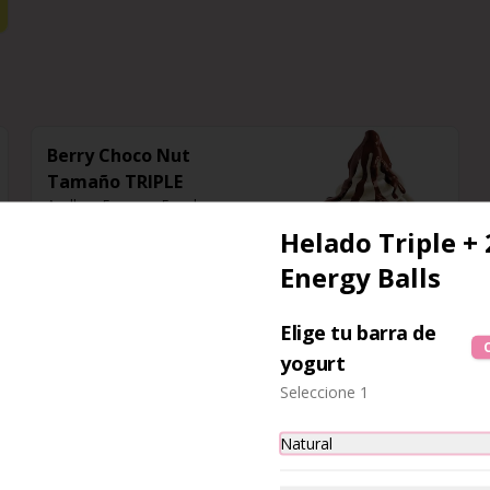
Berry Choco Nut
Tamaño TRIPLE
Avellana Europea, Frambuesa y 
baño de chocolate.
Helado Triple + 
Energy Balls
$6.590
Elige tu barra de
yogurt
Seleccione 1
Natural