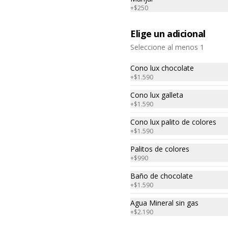
+
$250
$14.590
$16.380
Elige un adicional
Seleccione al menos 1
-
15
%
4 DOBLES
Cono lux chocolate
+
$1.590
Cono lux galleta
+
$1.590
$17.290
$20.360
Cono lux palito de colores
+
$1.590
Palitos de colores
-
14
%
Barquillos x10
+
$990
Los Barquillos de siempre!

10 unidades
Baño de chocolate
+
$1.590
Agua Mineral sin gas
$5.590
$6.500
+
$2.190