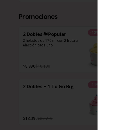
Promociones
-
12
%
2 Dobles 🌟Popular
2 helados de 170 ml con 2 fruta a 
elección cada uno
$8.990
$10.180
-
11
%
2 Dobles + 1 To Go Big
$18.390
$20.770