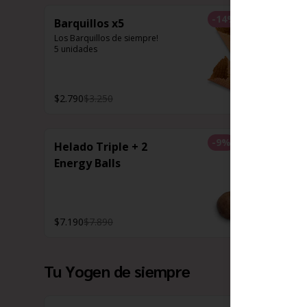
-
14
%
Barquillos x5
Los Barquillos de siempre!

5 unidades
$2.790
$3.250
-
9
%
Helado Triple + 2
Energy Balls
$7.190
$7.890
Tu Yogen de siempre