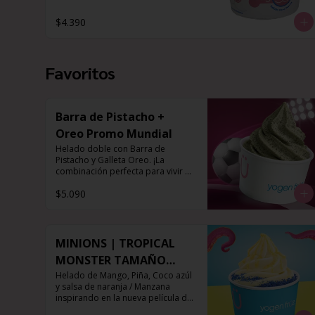
$4.390
Favoritos
Barra de Pistacho +
Oreo Promo Mundial
Helado doble con Barra de 
Pistacho y Galleta Oreo. ¡La 
combinación perfecta para vivir 
cada partido con el mejor sabor!
$5.090
MINIONS | TROPICAL
MONSTER TAMAÑO
DOBLE
Helado de Mango, Piña, Coco azúl 
y salsa de naranja / Manzana 
inspirando en la nueva película de 
Minions