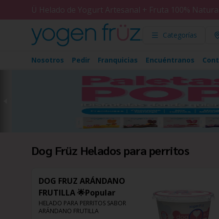
Ü Helado de Yogurt Artesanal + Fruta 100% Natura
Categorías
Nosotros
Pedir
Franquicias
Encuéntranos
Cont
Dog Früz Helados para perritos
DOG FRUZ ARÁNDANO
FRUTILLA 🌟Popular
HELADO PARA PERRITOS SABOR 
ARÁNDANO FRUTILLA