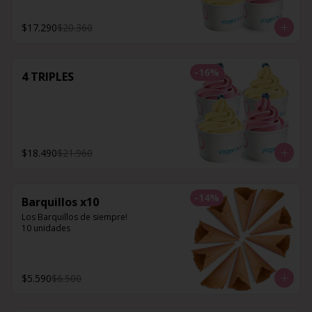
$17.290
$20.360
-
16
%
4 TRIPLES
$18.490
$21.960
-
14
%
Barquillos x10
Los Barquillos de siempre!

10 unidades
$5.590
$6.500