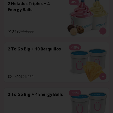
-
8
%
2 Helados Triples + 4
Energy Balls
$13.190
$14.380
-
18
%
2 To Go Big + 10 Barquillos
$21.490
$26.080
-
11
%
2 To Go Big + 4 Energy Balls