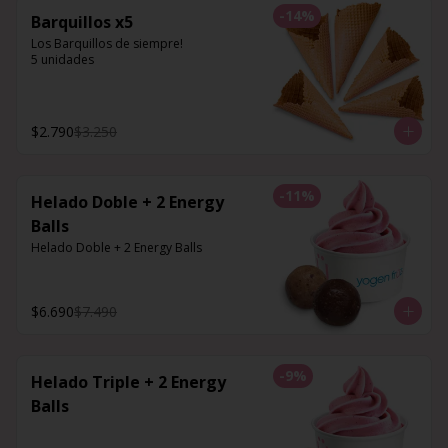
-
14
%
Barquillos x5
Los Barquillos de siempre!

5 unidades
$2.790
$3.250
-
11
%
Helado Doble + 2 Energy
Balls
Helado Doble + 2 Energy Balls
$6.690
$7.490
-
9
%
Helado Triple + 2 Energy
Balls