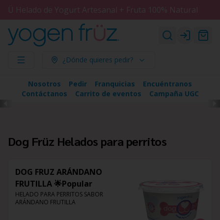
Ü Helado de Yogurt Artesanal + Fruta 100% Natural
Login
¿Dónde quieres pedir?
Nosotros
Pedir
Franquicias
Encuéntranos
Contáctanos
Carrito de eventos
Campaña UGC
Dog Früz Helados para perritos
DOG FRUZ ARÁNDANO
FRUTILLA 🌟Popular
HELADO PARA PERRITOS SABOR 
ARÁNDANO FRUTILLA