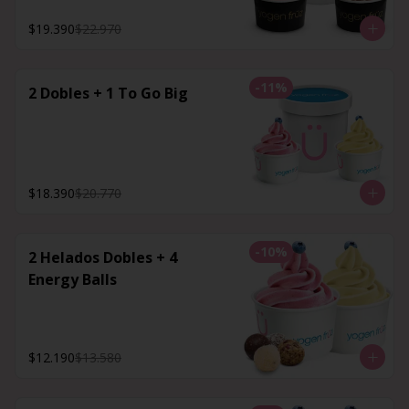
$19.390
$22.970
-
11
%
2 Dobles + 1 To Go Big
$18.390
$20.770
-
10
%
2 Helados Dobles + 4
Energy Balls
$12.190
$13.580