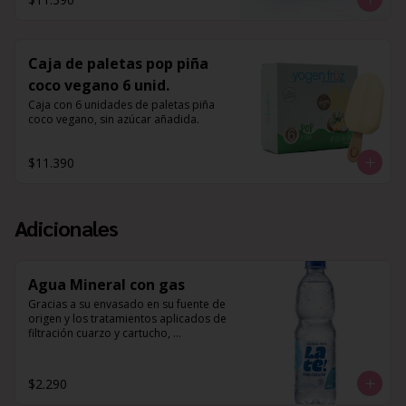
Caja de paletas pop piña
coco vegano 6 unid.
Caja con 6 unidades de paletas piña 
coco vegano, sin azúcar añadida.
$11.390
Adicionales
Agua Mineral con gas
Gracias a su envasado en su fuente de 
origen y los tratamientos aplicados de 
filtración cuarzo y cartucho, 
desinfección UV y ozono, 
complementado a su composición 
mineral natural de Potasio, Magnesio y 
$2.290
Calcio, es que esta agua es perfecta 
para hidratar tu cuerpo, y 