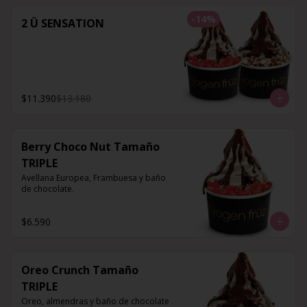
-
14
%
2 Ü SENSATION
$11.390
$13.180
Berry Choco Nut Tamaño
TRIPLE
Avellana Europea, Frambuesa y baño 
de chocolate.
$6.590
Oreo Crunch Tamaño
TRIPLE
Oreo, almendras y baño de chocolate