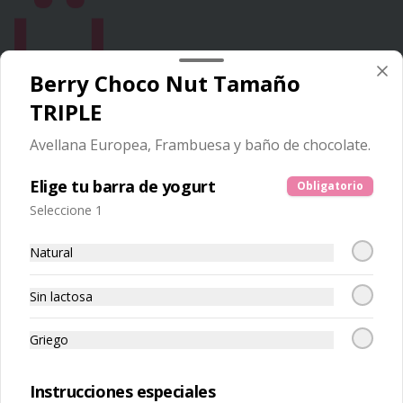
Berry Choco Nut Tamaño
TRIPLE
Conócenos
Avellana Europea, Frambuesa y baño de chocolate.
Franquicias
Elige tu barra de yogurt
Obligatorio
Encuéntranos
Seleccione 1
Términos y condiciones
Política de privacidad
Natural
Redes sociales
Sin lactosa
Instagram
Griego
Facebook
Instrucciones especiales