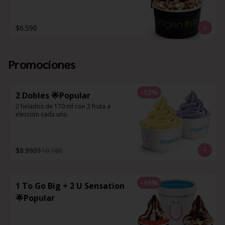
$6.590
Promociones
-
12
%
2 Dobles 🌟Popular
2 helados de 170 ml con 2 fruta a 
elección cada uno
$8.990
$10.180
-
16
%
1 To Go Big + 2 U Sensation
🌟Popular