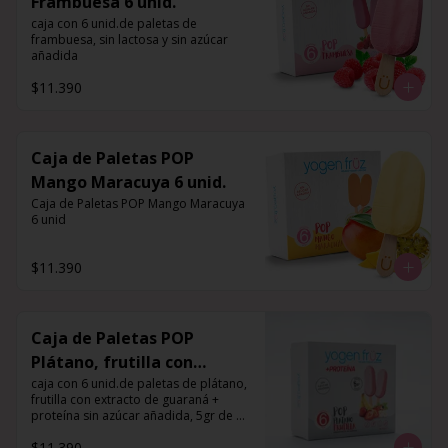
Frambuesa 6 unid.
caja con 6 unid.de paletas de 
frambuesa, sin lactosa y sin azúcar 
añadida
$11.390
Caja de Paletas POP
Mango Maracuya 6 unid.
Caja de Paletas POP Mango Maracuya 
6 unid
$11.390
Caja de Paletas POP
Plátano, frutilla con
extracto de guaraná +
caja con 6 unid.de paletas de plátano, 
frutilla con extracto de guaraná + 
proteína 6 unid.
proteína sin azúcar añadida, 5gr de 
proteína por porción
$11.390