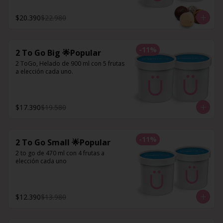
$20.390
$22.980
-
11
%
2 To Go Big 🌟Popular
2 ToGo, Helado de 900 ml con 5 frutas 
a elección cada uno.
$17.390
$19.580
-
11
%
2 To Go Small 🌟Popular
2 to go de 470 ml con 4 frutas a 
elección cada uno
$12.390
$13.980