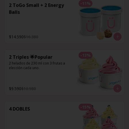
-
11
%
2 ToGo Small + 2 Energy
Balls
$14.590
$16.380
-
13
%
2 Triples 🌟Popular
2 helados de 230 ml con 3 frutas a 
elección cada uno.
$9.590
$10.980
-
15
%
4 DOBLES